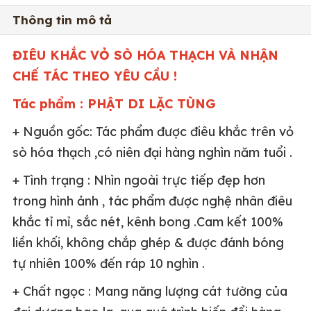
Thông tin mô tả
ĐIÊU KHẮC VỎ SÒ HÓA THẠCH VÀ NHẬN
CHẾ TÁC THEO YÊU CẦU !
Tác phẩm : PHẬT DI LẶC TÙNG
+ Nguồn gốc: Tác phẩm được điêu khắc trên vỏ
sò hóa thạch ,có niên đại hàng nghìn năm tuổi .
+ Tình trạng : Nhìn ngoài trực tiếp đẹp hơn
trong hình ảnh , tác phẩm được nghệ nhân điêu
khắc tỉ mỉ, sắc nét, kênh bong .Cam kết 100%
liền khối, không chắp ghép & được đánh bóng
tự nhiên 100% đến ráp 10 nghìn .
+ Chất ngọc : Mang năng lượng cát tường của