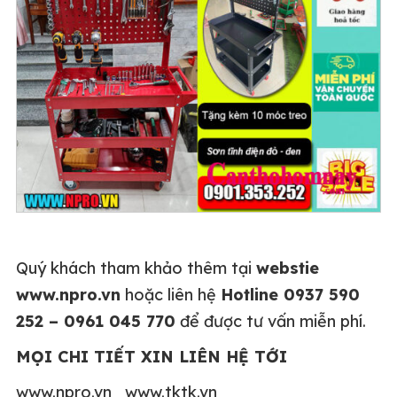
Quý khách tham khảo thêm tại
webstie
www.npro.vn
hoặc liên hệ
Hotline 0937 590
252 – 0961 045 770
để được tư vấn miễn phí.
MỌI CHI TIẾT XIN LIÊN HỆ TỚI
www.npro.vn www.tktk.vn