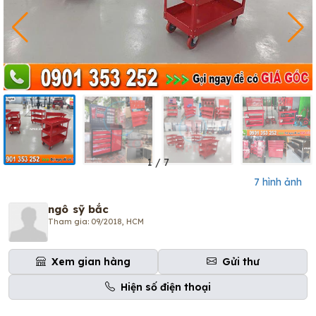
1
/
7
7 hình ảnh
ngô sỹ bắc
Tham gia: 09/2018, HCM
Xem gian hàng
Gửi thư
Hiện số điện thoại