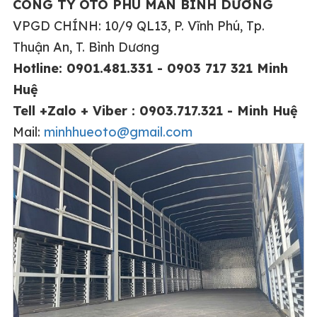
CÔNG TY ÔTÔ PHÚ MẪN BÌNH DƯƠNG
VPGD CHÍNH: 10/9 QL13, P. Vĩnh Phú, Tp.
Thuận An, T. Bình Dương
Hotline: 0901.481.331 - 0903 717 321 Minh
Huệ
Tell +Zalo + Viber : 0903.717.321 - Minh Huệ
Mail:
minhhueoto@gmail.com