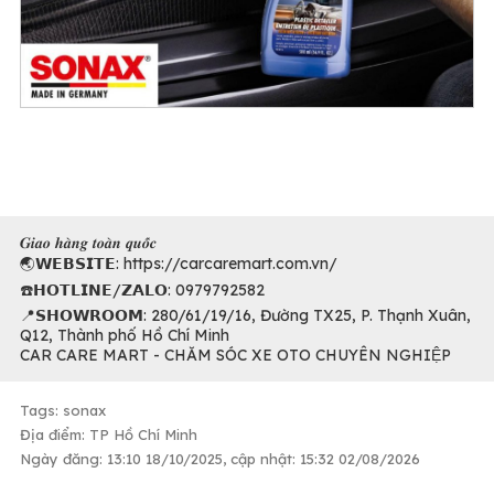
𝑮𝒊𝒂𝒐 𝒉𝒂̀𝒏𝒈 𝒕𝒐𝒂̀𝒏 𝒒𝒖𝒐̂́𝒄
🌏𝗪𝗘𝗕𝗦𝗜𝗧𝗘: https://carcaremart.com.vn/
☎️𝗛𝗢𝗧𝗟𝗜𝗡𝗘/𝗭𝗔𝗟𝗢: 0979792582
📍𝗦𝗛𝗢𝗪𝗥𝗢𝗢𝗠: 280/61/19/16, Đường TX25, P. Thạnh Xuân,
Q12, Thành phố Hồ Chí Minh
CAR CARE MART - CHĂM SÓC XE OTO CHUYÊN NGHIỆP
Tags: sonax
Địa điểm: TP Hồ Chí Minh
Ngày đăng: 13:10 18/10/2025, cập nhật: 15:32 02/08/2026