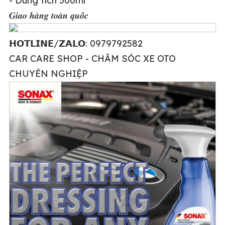
- Dung tích 500ml
𝑮𝒊𝒂𝒐 𝒉𝒂̀𝒏𝒈 𝒕𝒐𝒂̀𝒏 𝒒𝒖𝒐̂́𝒄
𝗛𝗢𝗧𝗟𝗜𝗡𝗘/𝗭𝗔𝗟𝗢: 0979792582
CAR CARE SHOP - CHĂM SÓC XE OTO
CHUYÊN NGHIỆP