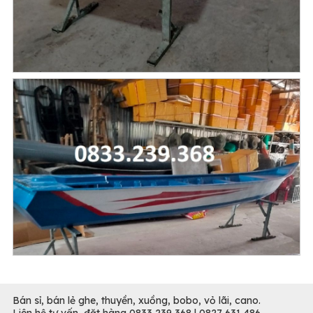
Bán sỉ, bán lẻ ghe, thuyền, xuồng, bobo, vỏ lãi, cano.