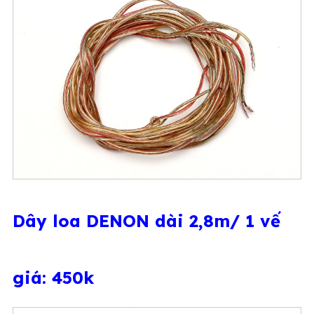
Dây loa DENON dài 2,8m/ 1 vế
giá: 450k