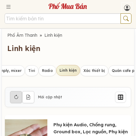
Phố Âm Thanh
»
Linh kiện
Linh kiện
Linh kiện
mply, mixer
Tivi
Radio
Xác thiết bị
Quán cafe p
Mới cập nhật
Phụ kiện Audio, Chống rung,
Ground box, Lọc nguồn, Phụ kiện