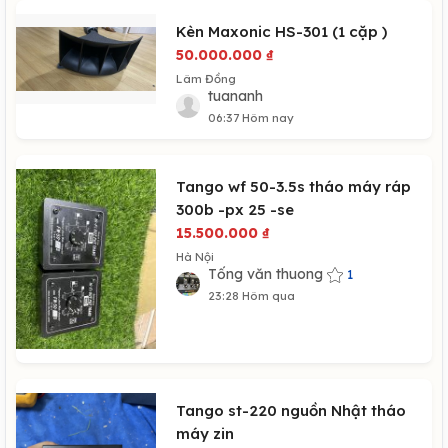
Kèn Maxonic HS-301 (1 cặp )
50.000.000
₫
Lâm Đồng
tuananh
06:37 Hôm nay
Tango wf 50-3.5s tháo máy ráp
300b -px 25 -se
15.500.000
₫
Hà Nội
Tống văn thuong
1
23:28 Hôm qua
Tango st-220 nguồn Nhật tháo
máy zin