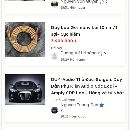
Nguyễn Văn Quyền
3
18:31 Hôm qua
Dây Loa Germany Lõi 10mm/1
sợi- Cực hiếm
3.900.000
₫
Hà Nội
Dương Việt Hoàng
6
18:29 Hôm qua
DUY-Audio Thủ Đức-Saigon: Dây
Dẫn Phụ Kiện Audio Các Loại -
Amply CDP Loa - Hàng về từ Nhật
TP Hồ Chí Minh
Nguyen Tuong Duy
25
18:11 Hôm qua