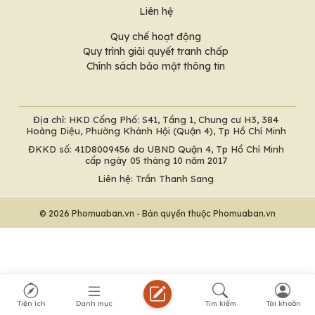
Liên hệ
Quy chế hoạt động
Quy trình giải quyết tranh chấp
Chính sách bảo mật thông tin
Địa chỉ: HKD Cổng Phố: S41, Tầng 1, Chung cư H3, 384
Hoàng Diệu, Phường Khánh Hội (Quận 4), Tp Hồ Chí Minh
ĐKKD số: 41D8009456 do UBND Quận 4, Tp Hồ Chí Minh
cấp ngày 05 tháng 10 năm 2017
Liên hệ: Trần Thanh Sang
© 2026 Phomuaban.vn - Bản quyền thuộc Phomuaban.vn
Tiện ích
Danh mục
Tìm kiếm
Tài khoản