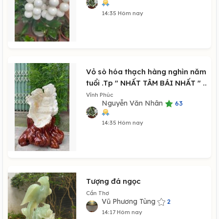
14:35 Hôm nay
Vỏ sò hóa thạch hàng nghìn năm
tuổi .Tp " NHẤT TÂM BÁI NHẤT " ..
Vĩnh Phúc
Nguyễn Văn Nhân
63
14:35 Hôm nay
Tượng đá ngọc
Cần Thơ
Vũ Phương Tùng
2
14:17 Hôm nay