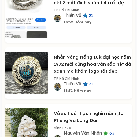
nét 2 mắt đính soàn 1.4li rất đẹ
TP Hồ Chí Minh
Thiên Võ
21
18:39 Hôm nay
Nhẫn vàng trắng 10k đại học năm
1972 mới cứng hoa văn sắc nét đá
xanh mo khảm logo rất đẹp
TP Hồ Chí Minh
Thiên Võ
21
18:32 Hôm nay
Vỏ sò hoá thạch nghìn năm ,tp
Phụng Vũ Long Đàn
Vĩnh Phúc
Nguyễn Văn Nhân
63