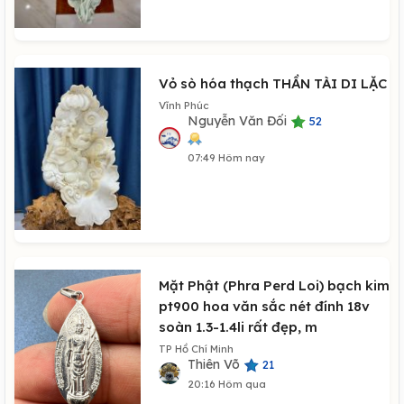
Vỏ sò hóa thạch THẦN TÀI DI LẶC
Vĩnh Phúc
Nguyễn Văn Đối
52
07:49 Hôm nay
Mặt Phật (Phra Perd Loi) bạch kim
pt900 hoa văn sắc nét đính 18v
soàn 1.3-1.4li rất đẹp, m
TP Hồ Chí Minh
Thiên Võ
21
20:16 Hôm qua