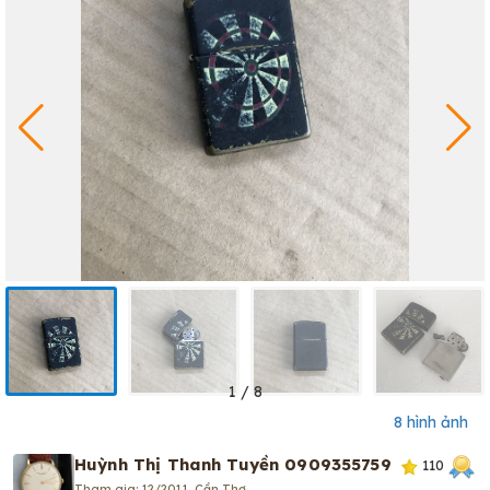
1
/
8
8 hình ảnh
Huỳnh Thị Thanh Tuyền 0909355759
110
Tham gia: 12/2011, Cần Thơ