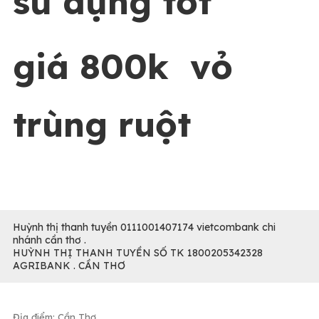
sử dụng tốt
giá 800k vỏ
trùng ruột
Huỳnh thị thanh tuyền 0111001407174 vietcombank chi
nhánh cần thơ .
HUỲNH THỊ THANH TUYỀN SỐ TK 1800205342328
AGRIBANK . CẦN THƠ
Địa điểm: Cần Thơ