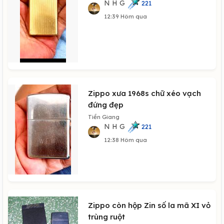
N H G
221
12:39 Hôm qua
Zippo xưa 1968s chữ xéo vạch
đứng đẹp
Tiền Giang
N H G
221
12:38 Hôm qua
Zippo còn hộp Zin số la mã XI vỏ
trùng ruột