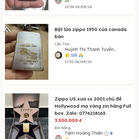
22:34 06/08/26
Bật lửa zippo 1950 của canada
bán
Cần Thơ
Huỳnh Thị Thanh Tuyền...
110
11:30 06/08/26
Zippo US xưa sx 2001 chủ đề
Hollywood mạ vàng zin hãng Full
box. Zalo: 0776218163.
3.500.000
₫
Đà Nẵng
Tiệm Hoàng Thiên
8