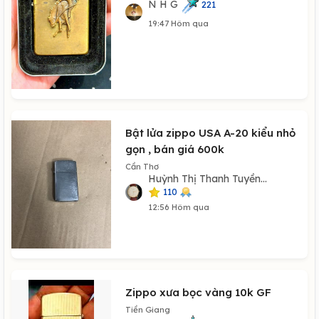
N H G
221
19:47 Hôm qua
Bật lửa zippo USA A-20 kiểu nhỏ
gọn , bán giá 600k
Cần Thơ
Huỳnh Thị Thanh Tuyền...
110
12:56 Hôm qua
Zippo xưa bọc vàng 10k GF
Tiền Giang