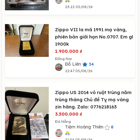
23:22 05/08/26
Zippo VII la mã 1991 mạ vàng,
phiên bản giới hạn No.0707. Em gl
1900k
1.900.000
₫
Đồng Nai
Đỗ Liên
34
22:47 05/08/26
Zippo US 2014 vỏ ruột trùng năm
trùng tháng Chủ đề Tỵ mạ vàng
zin hãng. Zalo: 0776218163
3.500.000
₫
Đà Nẵng
Tiệm Hoàng Thiên
8
21:54 05/08/26