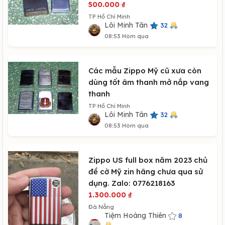
500.000
₫
TP Hồ Chí Minh
Lôi Minh Tân
32
08:53 Hôm qua
Các mẫu Zippo Mỹ cũ xưa còn
dùng tốt âm thanh mở nắp vang
thanh
TP Hồ Chí Minh
Lôi Minh Tân
32
08:53 Hôm qua
Zippo US full box năm 2023 chủ
đề cờ Mỹ zin hãng chưa qua sử
dụng. Zalo: 0776218163
1.300.000
₫
Đà Nẵng
Tiệm Hoàng Thiên
8