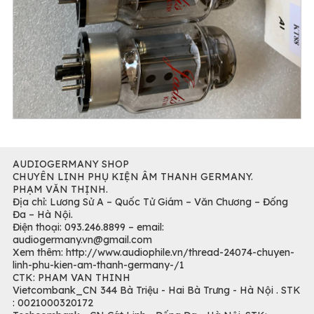
AUDIOGERMANY SHOP
CHUYÊN LINH PHỤ KIỆN ÂM THANH GERMANY.
PHẠM VĂN THỊNH.
Địa chỉ: Lương Sử A – Quốc Tử Giám – Văn Chương – Đống
Đa – Hà Nội.
Điện thoại: 093.246.8899 – email:
audiogermany.vn@gmail.com
Xem thêm: http://www.audiophile.vn/thread-24074-chuyen-
linh-phu-kien-am-thanh-germany-/1
CTK: PHAM VAN THINH
Vietcombank_CN 344 Bà Triệu - Hai Bà Trưng - Hà Nội . STK
: 0021000320172