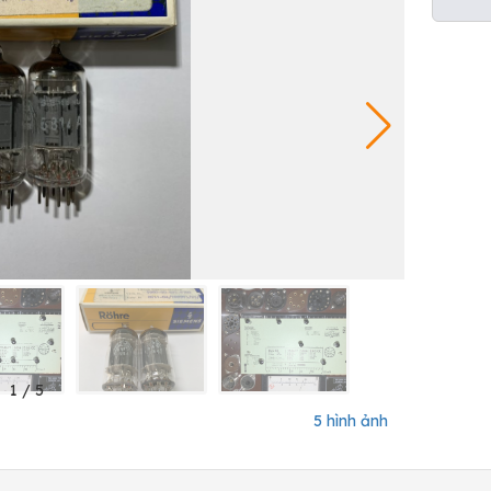
1
/
5
5 hình ảnh