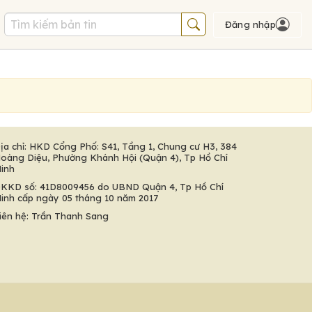
Đăng nhập
ịa chỉ: HKD Cổng Phố: S41, Tầng 1, Chung cư H3, 384
oàng Diệu, Phường Khánh Hội (Quận 4), Tp Hồ Chí
inh
KKD số: 41D8009456 do UBND Quận 4, Tp Hồ Chí
inh cấp ngày 05 tháng 10 năm 2017
iên hệ: Trần Thanh Sang