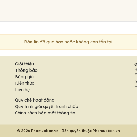
Bản tin đã quá hạn hoặc không còn tồn tại.
Giới thiệu
Đ
H
Thông báo
M
Bảng giá
Đ
Kiến thức
M
Liên hệ
L
Quy chế hoạt động
Quy trình giải quyết tranh chấp
Chính sách bảo mật thông tin
© 2026 Phomuaban.vn - Bản quyền thuộc Phomuaban.vn