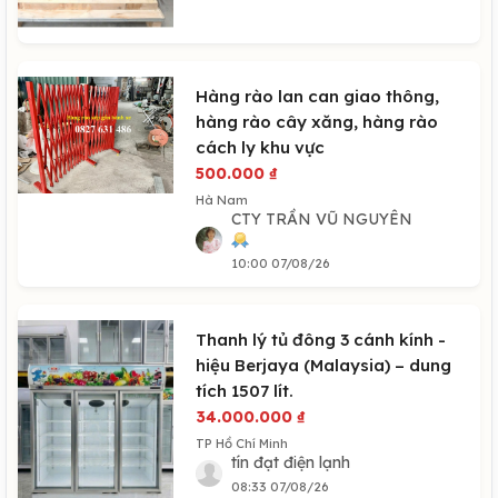
Hàng rào lan can giao thông,
hàng rào cây xăng, hàng rào
cách ly khu vực
500.000
₫
Hà Nam
CTY TRẦN VŨ NGUYÊN
10:00 07/08/26
Thanh lý tủ đông 3 cánh kính -
hiệu Berjaya (Malaysia) – dung
tích 1507 lít.
34.000.000
₫
TP Hồ Chí Minh
tín đạt điện lạnh
08:33 07/08/26