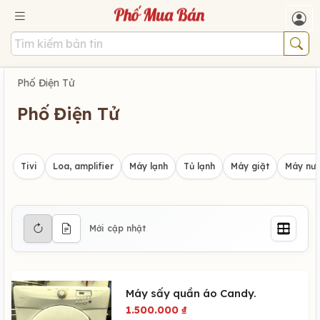
Phố Điện Tử
Phố Điện Tử
Tivi
Loa, amplifier
Máy lạnh
Tủ lạnh
Máy giặt
Máy nướ
Mới cập nhật
Máy sấy quần áo Candy.
1.500.000
₫