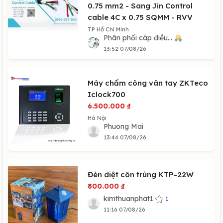
0.75 mm2 - Sang Jin Control
cable 4C x 0.75 SQMM - RVV
TP Hồ Chí Minh
Phân phối cáp điều...
13:52 07/08/26
Máy chấm công vân tay ZKTeco
Iclock700
6.500.000
₫
Hà Nội
Phuong Mai
13:44 07/08/26
Đèn diệt côn trùng KTP-22W
800.000
₫
kimthuanphat1
1
11:16 07/08/26