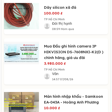
Dây silicon xã đá
100.000
₫
TP Hồ Chí Minh
Đới thị hạnh
08:59 Hôm qua
Mua Đầu ghi hình camera IP
HIKVISION DS-7608NXI-K2(D )
chính hãng, giá ưu đãi
3.980.000
₫
TP Hồ Chí Minh
Vân
14:57 07/08/26
Màn hình nhập khẩu - Samkoon
EA-043A - Hoàng Anh Phương
10.000
₫