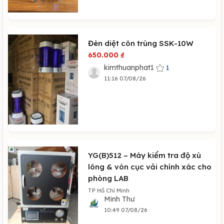
Đèn diệt côn trùng SSK-10W
650.000
₫
kimthuanphat1
1
11:16 07/08/26
YG(B)512 – Máy kiểm tra độ xù
lông & vón cục vải chính xác cho
phòng LAB
TP Hồ Chí Minh
Minh Thư
10:49 07/08/26