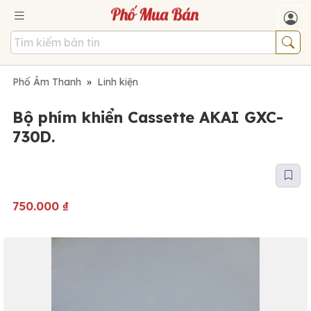
Phố Âm Thanh
»
Linh kiện
Bộ phím khiển Cassette AKAI GXC-
730D.
750.000
₫