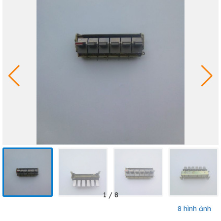
1
/
8
8 hình ảnh