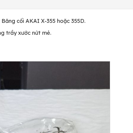
 Băng cối AKAI X-355 hoặc 355D.
ông trầy xước nứt mẻ.