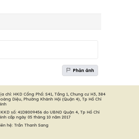
Phản ánh
ịa chỉ: HKD Cổng Phố: S41, Tầng 1, Chung cư H3, 384
oàng Diệu, Phường Khánh Hội (Quận 4), Tp Hồ Chí
inh
KKD số: 41D8009456 do UBND Quận 4, Tp Hồ Chí
inh cấp ngày 05 tháng 10 năm 2017
iên hệ: Trần Thanh Sang