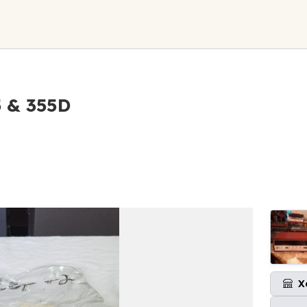
 & 355D
X