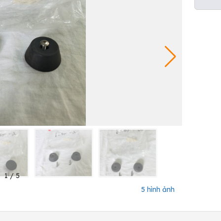
1
/
5
5 hình ảnh