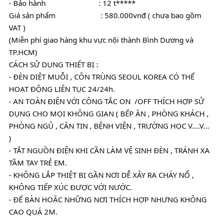
- Bảo hành                           : 12 t*****
Giá sản phẩm                       : 580.000vnđ ( chưa bao gồm 
VAT )
(Miễn phí giao hàng khu vực nội thành Bình Dương và 
TP.HCM)
CÁCH SỬ DỤNG THIẾT BỊ :
- ĐÈN DIỆT MUỖI , CÔN TRÙNG SEOUL KOREA CÓ THỂ 
HOẠT ĐỘNG LIÊN TỤC 24/24h.
- AN TOÀN ĐIỆN VỚI CÔNG TẮC ON  /OFF THÍCH HỢP SỬ 
DỤNG CHO MỌI KHÔNG GIAN ( BẾP ĂN , PHÒNG KHÁCH , 
PHÒNG NGỦ , CĂN TIN , BỆNH VIỆN , TRƯỜNG HỌC V....V... 
) 
- TẮT NGUỒN ĐIỆN KHI CẦN LÀM VỆ SINH ĐÈN , TRÁNH XA 
TẦM TAY TRẺ EM.
- KHÔNG LẮP THIỆT BỊ GẦN NƠI DỄ XẢY RA CHÁY NỔ , 
KHÔNG TIẾP XÚC ĐƯỢC VỚI NƯỚC.
- ĐỂ BÀN HOẶC NHỮNG NƠI THÍCH HỢP NHƯNG KHÔNG 
CAO QUÁ 2M.