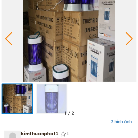
1
/
2
2 hình ảnh
kimthuanphat1
1