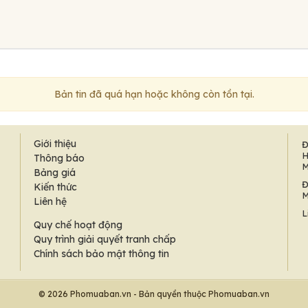
Bản tin đã quá hạn hoặc không còn tồn tại.
Giới thiệu
Đ
H
Thông báo
M
Bảng giá
Đ
Kiến thức
M
Liên hệ
L
Quy chế hoạt động
Quy trình giải quyết tranh chấp
Chính sách bảo mật thông tin
© 2026 Phomuaban.vn - Bản quyền thuộc Phomuaban.vn