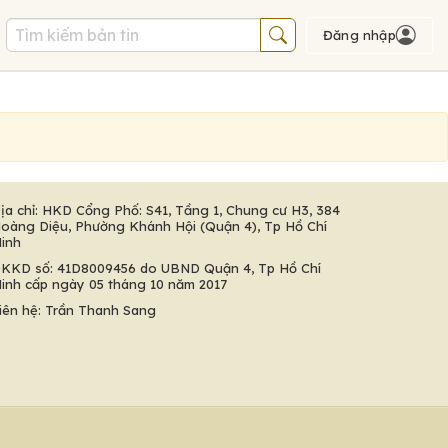
Đăng nhập
ịa chỉ: HKD Cổng Phố: S41, Tầng 1, Chung cư H3, 384
oàng Diệu, Phường Khánh Hội (Quận 4), Tp Hồ Chí
inh
KKD số: 41D8009456 do UBND Quận 4, Tp Hồ Chí
inh cấp ngày 05 tháng 10 năm 2017
iên hệ: Trần Thanh Sang