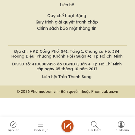
Liên hệ
Quy chế hoạt động
Quy trình giải quyết tranh chấp
Chính sách bảo mật thông tin
Địa chỉ: HKD Cổng Phố: S41, Tầng 1, Chung cư H3, 384
Hoàng Diệu, Phường Khánh Hội (Quận 4), Tp Hồ Chí Minh
ĐKKD số: 41D8009456 do UBND Quận 4, Tp Hồ Chí Minh
cấp ngày 05 tháng 10 năm 2017
Liên hệ: Trần Thanh Sang
© 2026 Phomuaban.vn - Bản quyền thuộc Phomuaban.vn
Tiện ích
Danh mục
Tìm kiếm
Tài khoản