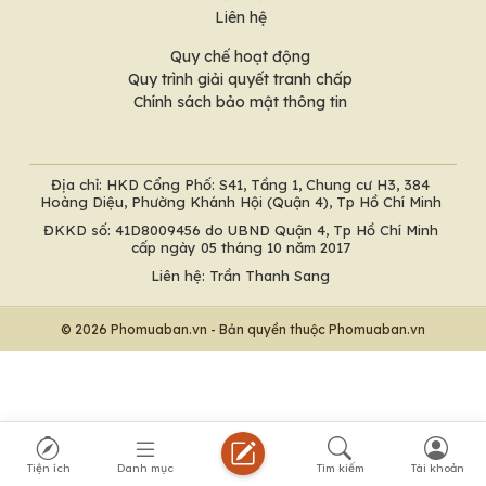
Liên hệ
Quy chế hoạt động
Quy trình giải quyết tranh chấp
Chính sách bảo mật thông tin
Địa chỉ: HKD Cổng Phố: S41, Tầng 1, Chung cư H3, 384
Hoàng Diệu, Phường Khánh Hội (Quận 4), Tp Hồ Chí Minh
ĐKKD số: 41D8009456 do UBND Quận 4, Tp Hồ Chí Minh
cấp ngày 05 tháng 10 năm 2017
Liên hệ: Trần Thanh Sang
© 2026 Phomuaban.vn - Bản quyền thuộc Phomuaban.vn
Tiện ích
Danh mục
Tìm kiếm
Tài khoản