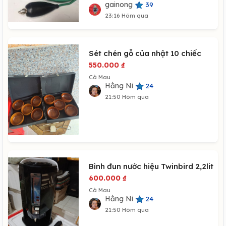
gainong
39
23:16 Hôm qua
Sét chén gỗ của nhật 10 chiếc
550.000
₫
Cà Mau
Hằng Ni
24
21:50 Hôm qua
Bình đun nước hiệu Twinbird 2,2lit
600.000
₫
Cà Mau
Hằng Ni
24
21:50 Hôm qua