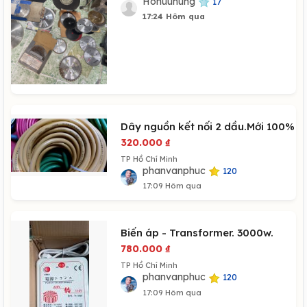
Hohuuhung
17
17:24 Hôm qua
Dây nguồn kết nối 2 dầu.Mới 100%
320.000
₫
TP Hồ Chí Minh
phanvanphuc
120
17:09 Hôm qua
Biến áp - Transformer. 3000w.
780.000
₫
TP Hồ Chí Minh
phanvanphuc
120
17:09 Hôm qua