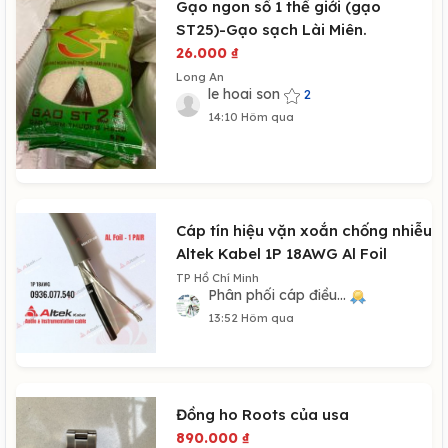
Gạo ngon số 1 thế giới (gạo
ST25)-Gạo sạch Lài Miên.
26.000
₫
Long An
le hoai son
2
14:10 Hôm qua
Cáp tín hiệu vặn xoắn chống nhiễu
Altek Kabel 1P 18AWG Al Foil
TP Hồ Chí Minh
Phân phối cáp điều...
13:52 Hôm qua
Đồng ho Roots của usa
890.000
₫