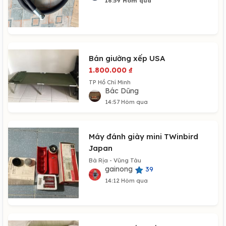
16:59 Hôm qua
Bán giường xếp USA
1.800.000
₫
TP Hồ Chí Minh
Bác Dũng
14:57 Hôm qua
Máy đánh giày mini TWinbird
Japan
Bà Rịa - Vũng Tàu
gainong
39
14:12 Hôm qua