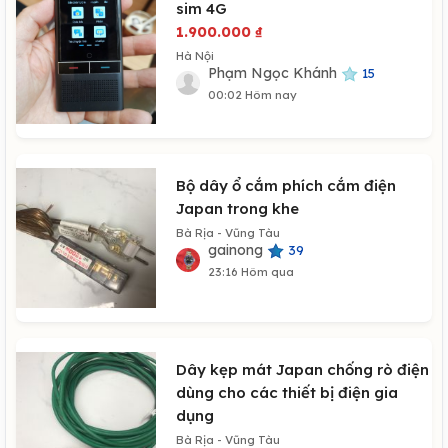
sim 4G
1.900.000
₫
Hà Nội
Phạm Ngọc Khánh
15
00:02 Hôm nay
Bộ dây ổ cắm phích cắm điện
Japan trong khe
Bà Rịa - Vũng Tàu
gainong
39
23:16 Hôm qua
Dây kẹp mát Japan chống rò điện
dùng cho các thiết bị điện gia
dụng
Bà Rịa - Vũng Tàu