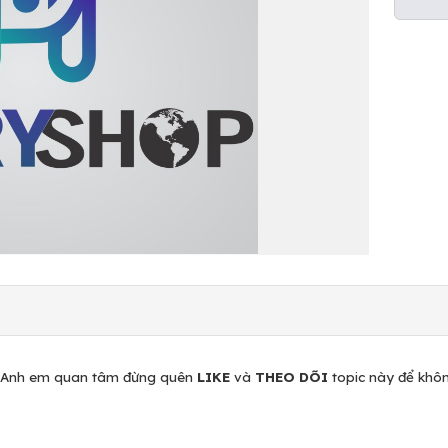
Anh em quan tâm đừng quên
LIKE
và
THEO DÕI
topic này để khôn