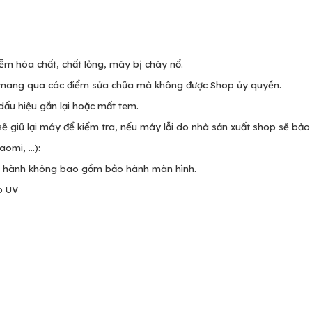
iễm hóa chất, chất lỏng, máy bị cháy nổ.
 mang qua các điểm sửa chữa mà không được Shop ủy quyền.
ấu hiệu gắn lại hoặc mất tem.
ẽ giữ lại máy để kiểm tra, nếu máy lỗi do nhà sản xuất shop sẽ bảo
mi, ...):
ảo hành không bao gồm bảo hành màn hình.
o UV