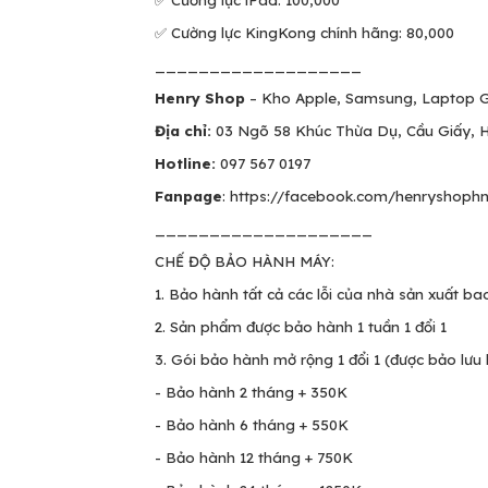
✅ Cường lực iPad: 100,000
✅ Cường lực KingKong chính hãng: 80,000
___________________
Henry Shop
– Kho Apple, Samsung, Laptop 
Địa chỉ:
03 Ngõ 58 Khúc Thừa Dụ, Cầu Giấy, Hà
Hotline:
097 567 0197
Fanpage
: https://facebook.com/henryshoph
____________________
CHẾ ĐỘ BẢO HÀNH MÁY:
1. Bảo hành tất cả các lỗi của nhà sản xuất 
2. Sản phẩm được bảo hành 1 tuần 1 đổi 1
3. Gói bảo hành mở rộng 1 đổi 1 (được bảo lưu 
- Bảo hành 2 tháng + 350K
- Bảo hành 6 tháng + 550K
- Bảo hành 12 tháng + 750K