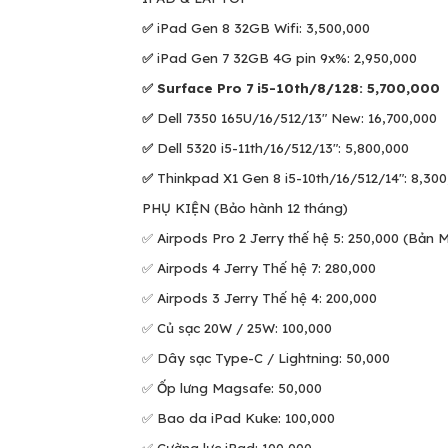
✅
iPad Gen 8 32GB Wifi: 3,500,000
✅
iPad Gen 7 32GB 4G pin 9x%: 2,950,000
✅ Surface Pro 7 i5-10th/8/128: 5,700,000
✅
Dell 7350 165U/16/512/13" New: 16,700,000
✅
Dell 5320 i5-11th/16/512/13": 5,800,000
✅
Thinkpad X1 Gen 8 i5-10th/16/512/14": 8,300
PHỤ KIỆN (Bảo hành 12 tháng)
✅ Airpods Pro 2 Jerry thế hệ 5: 250,000 (Bản M
✅ Airpods 4 Jerry Thế hệ 7: 280,000
✅ Airpods 3 Jerry Thế hệ 4: 200,000
✅ Củ sạc 20W / 25W: 100,000
✅ Dây sạc Type-C / Lightning: 50,000
✅ Ốp lưng Magsafe: 50,000
✅ Bao da iPad Kuke: 100,000