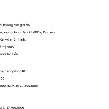
i không với giá ảo.
ế, ngoại hình đẹp 98-99%, Pin bền.
uồn và màn hình.
á trị máy.
ới trả tiền.
om/henryshop10
000
000 (512GB: 22,500,000)
GB: 17,700,000)