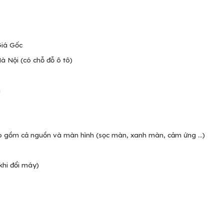
Giá Gốc
 Nội (có chỗ đỗ ô tô)
n
bao gồm cả nguồn và màn hình (sọc màn, xanh màn, cảm ứng ...)
khi đổi máy)