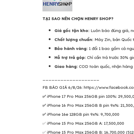
TẠI SAO NÊN CHỌN HENRY SHOP?
Giá gốc tận kho:
Luôn báo đúng giá, nó
Chất lượng chuẩn:
Máy Zin, bản Quốc t
Bảo hành vàng:
1 đổi 1 bao gồm cả ng
Hỗ trợ trả góp:
Chỉ cần trả trước 30% gi
Giao hàng:
COD toàn quốc, nhận hàng m
___________________
FB BÁO GIÁ 6/8/26: https://www.facebook.c
✅
iPhone 17 Pro Max 256GB pin 100%: 29,500,
✅
iPhone 16 Pro Max 256GB B pin 9x%: 21,300,
✅
iPhone 16e 128GB pin 9x%: 9,700,000
✅ iPhone 15 Pro Max 256GB A: 17,500,000
✅ iPhone 15 Pro Max 256GB B: 16,700,000 (512