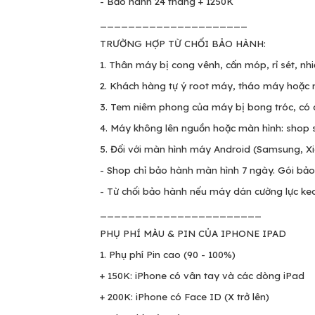
- Bảo hành 24 tháng + 1250K
_____________________
TRƯỜNG HỢP TỪ CHỐI BẢO HÀNH:
1. Thân máy bị cong vênh, cấn móp, rỉ sét, nh
2. Khách hàng tự ý root máy, tháo máy hoặc
3. Tem niêm phong của máy bị bong tróc, có d
4. Máy không lên nguồn hoặc màn hình: shop s
5. Đối với màn hình máy Android (Samsung, Xiao
- Shop chỉ bảo hành màn hình 7 ngày. Gói b
- Từ chối bảo hành nếu máy dán cường lực ke
_______________________
PHỤ PHÍ MÀU & PIN CỦA IPHONE IPAD
1. Phụ phí Pin cao (90 - 100%)
+ 150K: iPhone có vân tay và các dòng iPad
+ 200K: iPhone có Face ID (X trở lên)