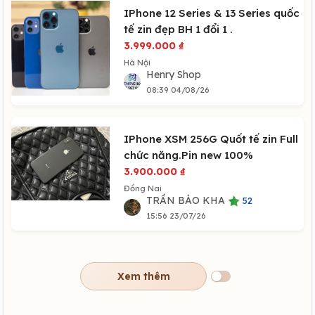
IPhone 12 Series & 13 Series quốc
tế zin đẹp BH 1 đổi 1 .
3.999.000
₫
Hà Nội
Henry Shop
08:39 04/08/26
IPhone XSM 256G Quốt tế zin Full
chức năng.Pin new 100%
3.900.000
₫
Đồng Nai
TRẦN BẢO KHA
52
15:56 23/07/26
Xem thêm