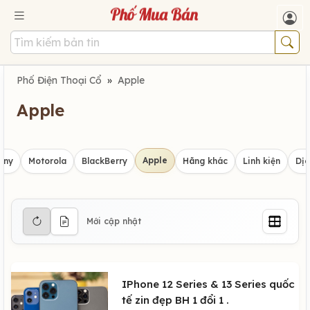
Phố Điện Thoại Cổ
»
Apple
Apple
Apple
ony
Motorola
BlackBerry
Hãng khác
Linh kiện
Dịc
Mới cập nhật
IPhone 12 Series & 13 Series quốc
tế zin đẹp BH 1 đổi 1 .