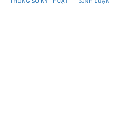
THÔNG SỐ KỸ THUẬT
BÌNH LUẬN
Máy Lạnh Âm Trần Nagakawa NIT-
C18R2U35-Inverter-Gas R32
Thiết kế sang trọng, hiện
đại với cửa thổi gió 8
hướng
Máy Lạnh Âm Trần Nagakawa NIT-
C18R2U35