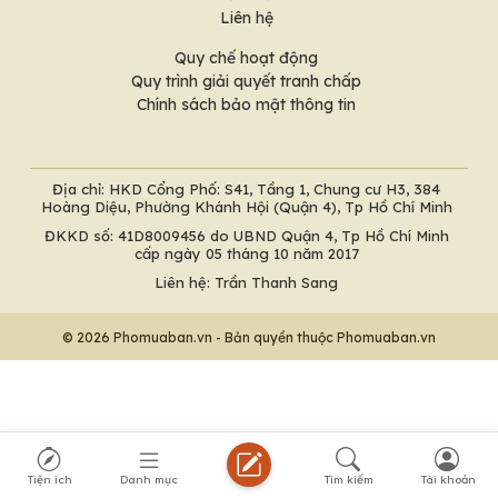
Liên hệ
Quy chế hoạt động
Quy trình giải quyết tranh chấp
Chính sách bảo mật thông tin
Địa chỉ: HKD Cổng Phố: S41, Tầng 1, Chung cư H3, 384
Hoàng Diệu, Phường Khánh Hội (Quận 4), Tp Hồ Chí Minh
ĐKKD số: 41D8009456 do UBND Quận 4, Tp Hồ Chí Minh
cấp ngày 05 tháng 10 năm 2017
Liên hệ: Trần Thanh Sang
© 2026 Phomuaban.vn - Bản quyền thuộc Phomuaban.vn
Tiện ích
Danh mục
Tìm kiếm
Tài khoản