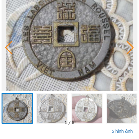
1
/
5
5 hình ảnh