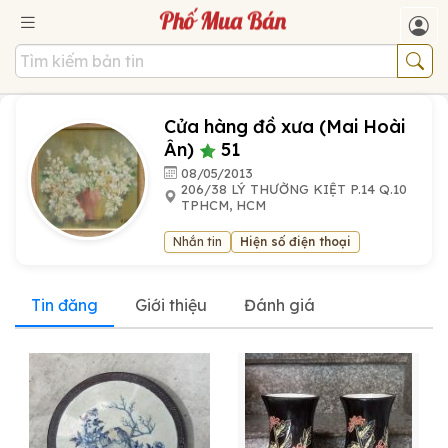
Cửa hàng đồ xưa (Mai Hoài
Ân)
51
08/05/2013
206/38 LÝ THƯỜNG KIỆT P.14 Q.10
TPHCM, HCM
Nhắn tin
Hiện số điện thoại
Tin đăng
Giới thiệu
Đánh giá