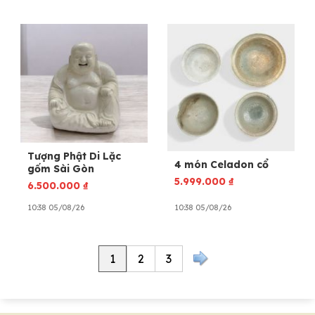
Tượng Phật Di Lặc
4 món Celadon cổ
gốm Sài Gòn
5.999.000
₫
6.500.000
₫
10:38 05/08/26
10:38 05/08/26
1
2
3