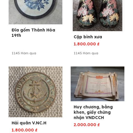
Đĩa gốm Thành Hóa
19th
Cặp bình xưa
1.800.000
₫
11:45 Hôm qua
11:45 Hôm qua
Huy chương, bằng
khen, giấy chứng
nhận VNDCCH
Hải quân V.NC.H
2.000.000
₫
1.800.000
₫