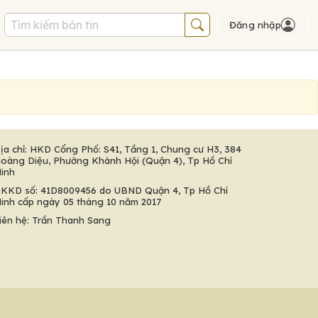
Đăng nhập
ịa chỉ: HKD Cổng Phố: S41, Tầng 1, Chung cư H3, 384
oàng Diệu, Phường Khánh Hội (Quận 4), Tp Hồ Chí
inh
KKD số: 41D8009456 do UBND Quận 4, Tp Hồ Chí
inh cấp ngày 05 tháng 10 năm 2017
iên hệ: Trần Thanh Sang