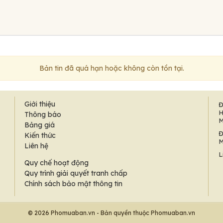
Bản tin đã quá hạn hoặc không còn tồn tại.
Giới thiệu
Đ
H
Thông báo
M
Bảng giá
Đ
Kiến thức
M
Liên hệ
L
Quy chế hoạt động
Quy trình giải quyết tranh chấp
Chính sách bảo mật thông tin
© 2026 Phomuaban.vn - Bản quyền thuộc Phomuaban.vn