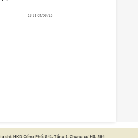
18:51 03/08/26
ịa chỉ: HKD Cổng Phố: S41, Tầng 1, Chung cư H3, 384