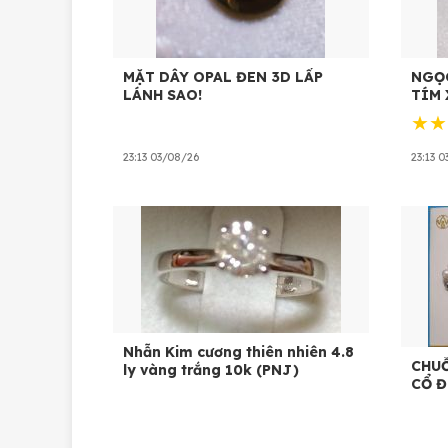
MẶT DÂY OPAL ĐEN 3D LẤP
NGỌC
LÁNH SAO!
TÍM 
★★
23:13 03/08/26
23:13 
Nhẫn Kim cương thiên nhiên 4.8
CHUỖ
ly vàng trắng 10k (PNJ)
CỔ Đ