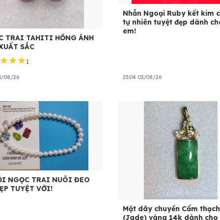
Nhẫn Ngoại Ruby kết kim 
tự nhiên tuyệt đẹp dành ch
em!
 TRAI TAHITI HỒNG ÁNH
XUẤT SẮC
★★★
1
03/08/26
23:04 03/08/26
I NGỌC TRAI NUÔI ĐEO
ẸP TUYỆT VỜI!
Mặt dây chuyền Cẩm thạch
(Jade) vàng 14k dành cho