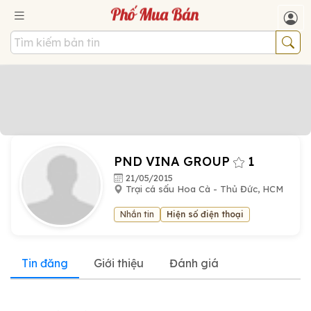
PND VINA GROUP
1
21/05/2015
Trại cá sấu Hoa Cà - Thủ Đức, HCM
Nhắn tin
Hiện số điện thoại
Tin đăng
Giới thiệu
Đánh giá