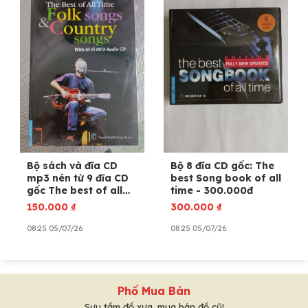
Bộ sách và đĩa CD
Bộ 8 đĩa CD gốc: The
mp3 nén từ 9 đĩa CD
best Song book of all
gốc The best of all
time - 300.000đ
time Folk songs &
150.000
₫
300.000
₫
Country songs
08:25 05/07/26
08:25 05/07/26
Phố Mua Bán
Sưu tầm đồ xưa, mua bán đồ cũ!