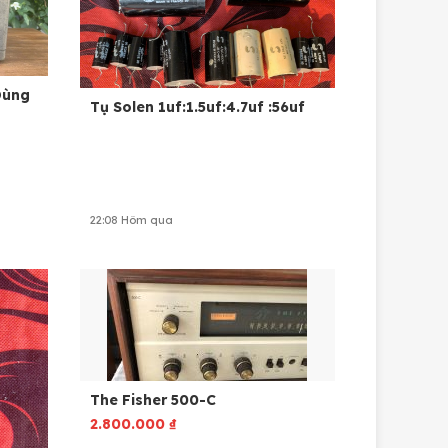
Dùng
Tụ Solen 1uf:1.5uf:4.7uf :56uf
22:08 Hôm qua
The Fisher 500-C
2.800.000
₫