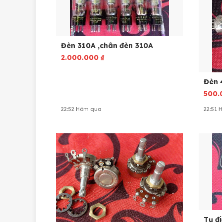
Đèn 310A ,chân đèn 310A
2.000.000
₫
Đèn 
500
22:52 Hôm qua
22:51
Tụ đi