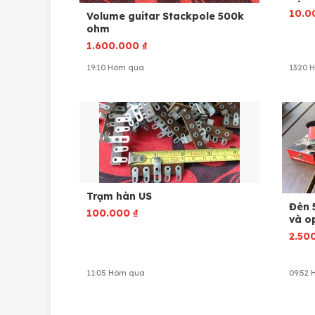
10.0
Volume guitar Stackpole 500k
ohm
1.600.000
₫
19:10 Hôm qua
13:20 
Trạm hàn US
Đèn 
100.000
₫
và o
2.50
11:05 Hôm qua
09:52