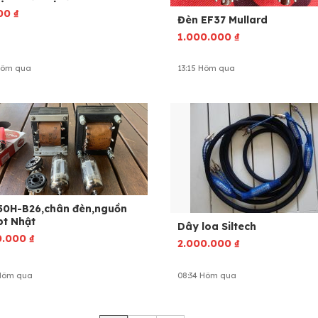
00
₫
Đèn EF37 Mullard
1.000.000
₫
Hôm qua
13:15 Hôm qua
50H-B26,chân đèn,nguồn
pt Nhật
Dây loa Siltech
0.000
₫
2.000.000
₫
 Hôm qua
08:34 Hôm qua