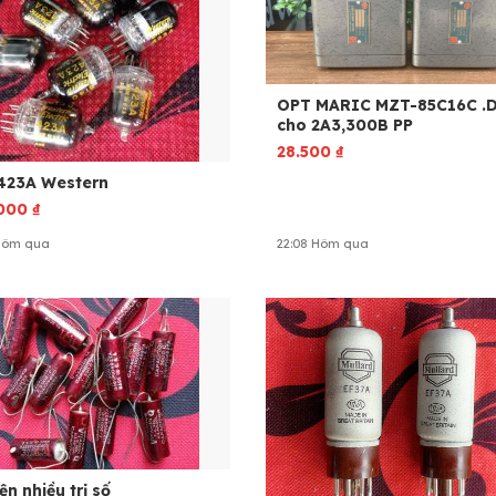
OPT MARIC MZT-85C16C .
cho 2A3,300B PP
28.500
₫
423A Western
.000
₫
 Hôm qua
22:08 Hôm qua
ện nhiều trị số