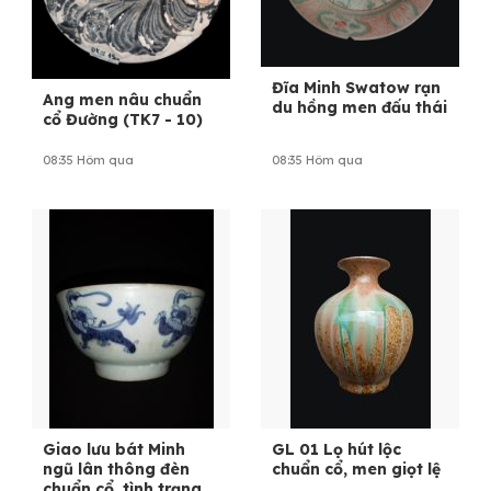
Đĩa Minh Swatow rạn
Ang men nâu chuẩn
du hồng men đấu thái
cổ Đường (TK7 - 10)
08:35 Hôm qua
08:35 Hôm qua
Giao lưu bát Minh
GL 01 Lọ hút lộc
ngũ lân thông đèn
chuẩn cổ, men giọt lệ
chuẩn cổ, tình trạng 1