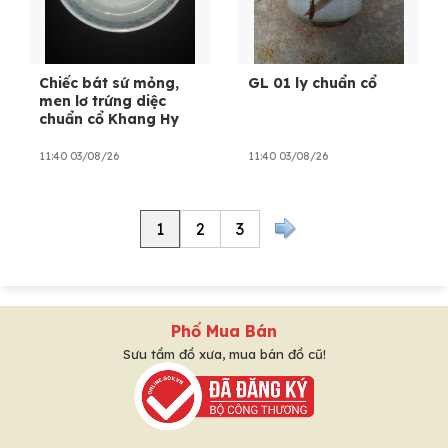
Chiếc bát sứ mỏng,
GL 01 ly chuẩn cổ
men lơ trứng diệc
chuẩn cổ Khang Hy
11:40 03/08/26
11:40 03/08/26
1
2
3
Phố Mua Bán
Sưu tầm đồ xưa, mua bán đồ cũ!