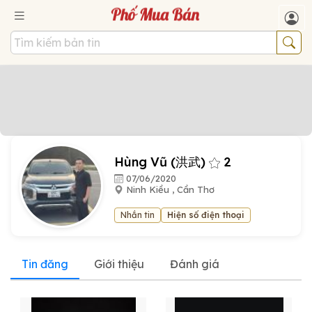
Hùng Vũ (洪武)
2
07/06/2020
Ninh Kiều , Cần Thơ
Nhắn tin
Hiện số điện thoại
Tin đăng
Giới thiệu
Đánh giá