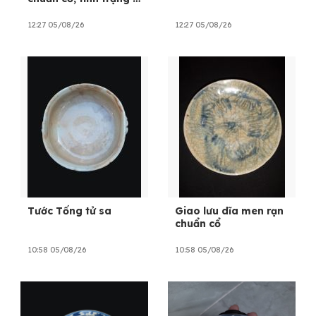
tóc 1 vẩy tí, đk 16.5cm
12:27 05/08/26
12:27 05/08/26
Tước Tống tử sa
Giao lưu dĩa men rạn
chuẩn cổ
10:58 05/08/26
10:58 05/08/26