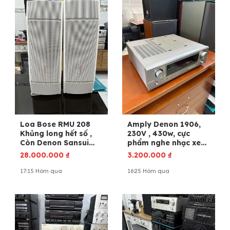
Loa Bose RMU 208
Amply Denon 1906,
Khủng long hết số ,
230V , 430w, cực
Còn Denon Sansui
phẩm nghe nhạc xem
luxman accuphase
phim .
28.000.000
₫
3.200.000
₫
Mcintosh
17:15 Hôm qua
16:25 Hôm qua