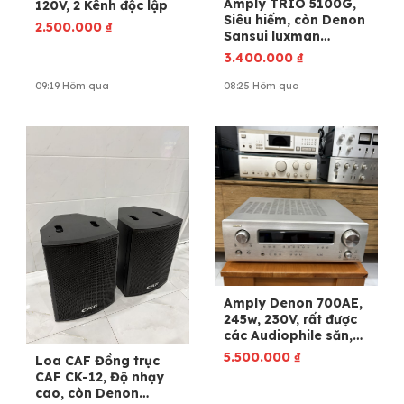
Amply TRIO 5100G,
120V, 2 Kênh độc lập
Siêu hiếm, còn Denon
2.500.000
₫
Sansui luxman
accuphase Pioneer
3.400.000
₫
09:19 Hôm qua
08:25 Hôm qua
Amply Denon 700AE,
245w, 230V, rất được
các Audiophile săn,
Còn Sansui luxman
5.500.000
₫
Loa CAF Đồng trục
accuphase
CAF CK-12, Độ nhạy
cao, còn Denon