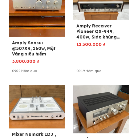
Amply Receiver
Pioneer QX-949,
400w, Side khủng
55cm, 4 dòng điện,
Amply Sansui
12.500.000
₫
Còn Denon Sansui
@507XR, 160w, Mặt
luxman
Vàng siêu hiếm
3.800.000
₫
09:29 Hôm qua
09:19 Hôm qua
Mixer Numark IDJ ,