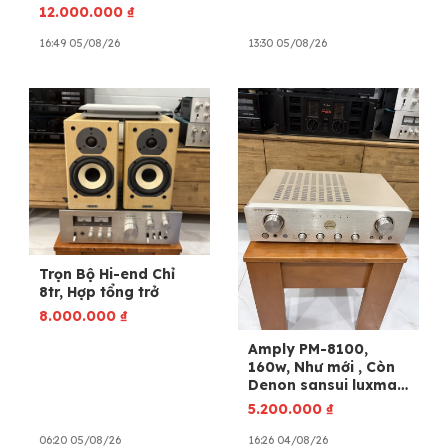
Sansui Luxman
12.000.000
₫
Pioneer mcintosh
Bose
16:49 05/08/26
13:30 05/08/26
Trọn Bộ Hi-end Chỉ
8tr, Hợp tổng trở
8.000.000
₫
Amply PM-8100,
160w, Như mới , Còn
Denon sansui luxman
accuphase
5.200.000
₫
06:20 05/08/26
16:26 04/08/26