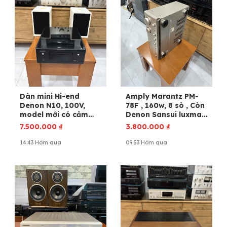
Dàn mini Hi-end
Amply Marantz PM-
Denon N10, 100V,
78F , 160w, 8 sò , Còn
model mới có cảm
Denon Sansui luxman
ứng .
accuphase mcintosh
7.500.000
₫
3.800.000
₫
14:43 Hôm qua
09:53 Hôm qua