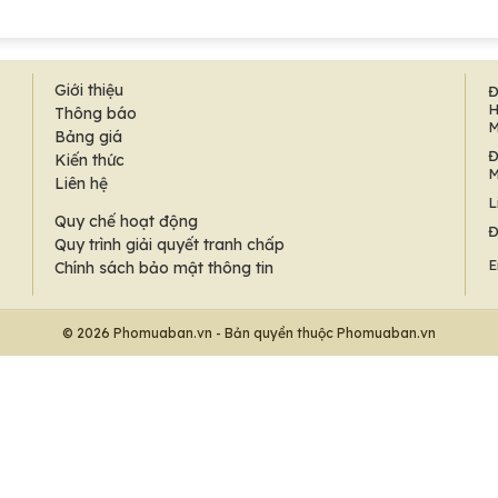
Giới thiệu
Đ
H
Thông báo
M
Bảng giá
Đ
Kiến thức
M
Liên hệ
L
Quy chế hoạt động
Đ
Quy trình giải quyết tranh chấp
E
Chính sách bảo mật thông tin
© 2026 Phomuaban.vn - Bản quyền thuộc Phomuaban.vn