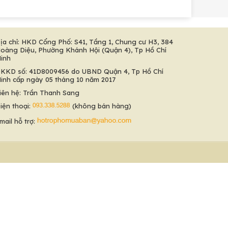
ịa chỉ: HKD Cổng Phố: S41, Tầng 1, Chung cư H3, 384
oàng Diệu, Phường Khánh Hội (Quận 4), Tp Hồ Chí
inh
KKD số: 41D8009456 do UBND Quận 4, Tp Hồ Chí
inh cấp ngày 05 tháng 10 năm 2017
iên hệ: Trần Thanh Sang
iện thoại:
(không bán hàng)
mail hỗ trợ: