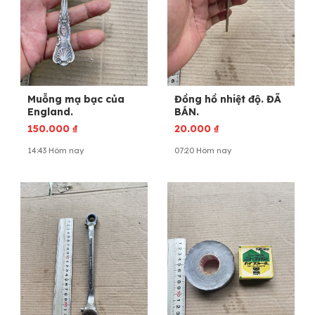
Muỗng mạ bạc của
Đồng hồ nhiệt độ. ĐÃ
England.
BÁN.
150.000
₫
20.000
₫
14:43 Hôm nay
07:20 Hôm nay