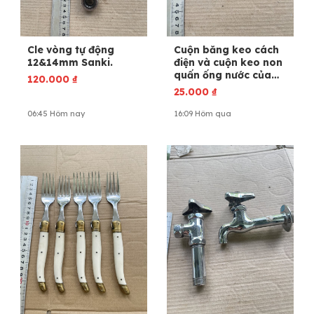
Cle vòng tự động
Cuộn băng keo cách
12&14mm Sanki.
điện và cuộn keo non
quấn ống nước của
120.000
₫
Nhật. ĐÃ BÁN.
25.000
₫
06:45 Hôm nay
16:09 Hôm qua