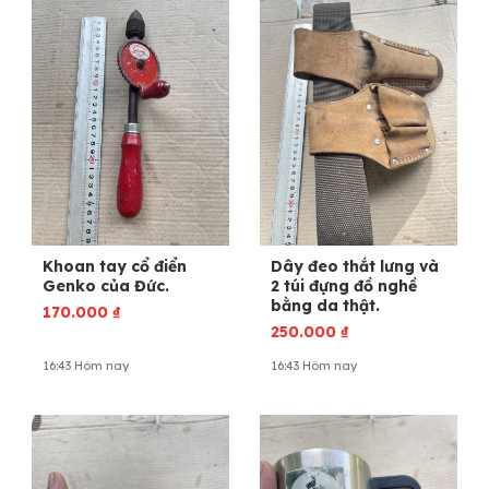
Khoan tay cổ điển
Dây đeo thắt lưng và
Genko của Đức.
2 túi đựng đồ nghề
bằng da thật.
170.000
₫
250.000
₫
16:43 Hôm nay
16:43 Hôm nay