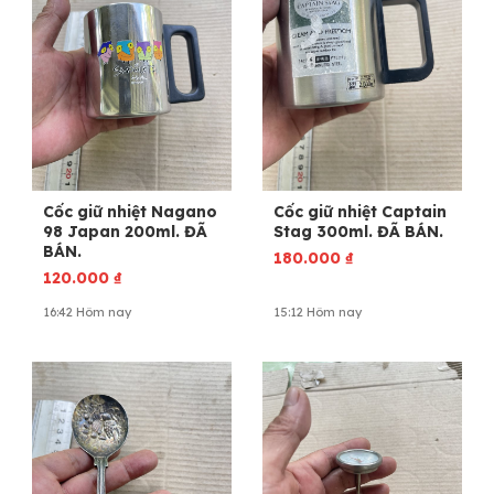
Cốc giữ nhiệt Nagano
Cốc giữ nhiệt Captain
98 Japan 200ml. ĐÃ
Stag 300ml. ĐÃ BÁN.
BÁN.
180.000
₫
120.000
₫
16:42 Hôm nay
15:12 Hôm nay