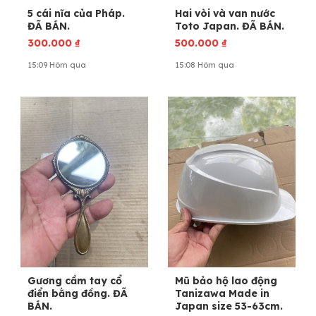
5 cái nĩa của Pháp.
Hai vòi và van nước
ĐÃ BÁN.
Toto Japan. ĐÃ BÁN.
300.000
₫
500.000
₫
15:09 Hôm qua
15:08 Hôm qua
Gương cầm tay cổ
Mũ bảo hộ lao động
điển bằng đồng. ĐÃ
Tanizawa Made in
BÁN.
Japan size 53-63cm.