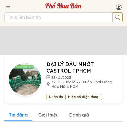
ĐẠI LÝ DẦU NHỚT
CASTROL TPHCM
22/11/2023
3/5D Quốc lộ 22, Xuân Thới Đông,
Hóc Môn, HCM
Nhắn tin
Hiện số điện thoại
Tin đăng
Giới thiệu
Đánh giá