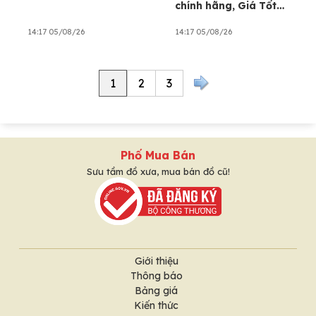
chính hãng, Giá Tốt
Nhất tại quận 12,
TPHCM.
14:17 05/08/26
14:17 05/08/26
1
2
3
Phố Mua Bán
Sưu tầm đồ xưa, mua bán đồ cũ!
Giới thiệu
Thông báo
Bảng giá
Kiến thức