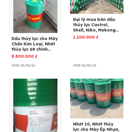
Đại lý mua bán dầu
thủy lực Castrol,
Shell, Niko, Mekong
tại TPHCM.
1.100.000
₫
Dầu thủy lực cho Máy
Chấn Kim Loại, Nhớt
thủy lực 68 chính
hãng, Giá Tốt.
8.800.000
₫
09:35 06/08/26
09:33 06/08/26
Nhớt 10, Nhớt thủy
lực cho Máy Ép Nhựa,