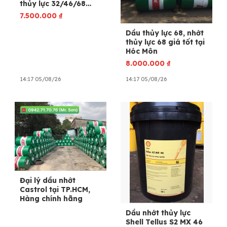
thủy lực 32/46/68
chính hãng.
7.500.000
₫
Dầu thủy lực 68, nhớt
thủy lực 68 giá tốt tại
Hóc Môn
8.000.000
₫
14:17 05/08/26
14:17 05/08/26
Đại lý dầu nhớt
Castrol tại TP.HCM,
Hàng chính hãng
Dầu nhớt thủy lực
Shell Tellus S2 MX 46