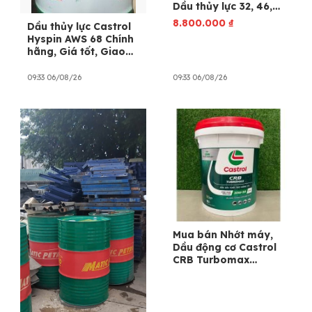
Dầu thủy lực 32, 46,
68.
8.800.000
₫
Dầu thủy lực Castrol
Hyspin AWS 68 Chính
hãng, Giá tốt, Giao
hàng miễn phí tận nơi
tại SG
09:33 06/08/26
09:33 06/08/26
Mua bán Nhớt máy,
Dầu động cơ Castrol
CRB Turbomax
20W50 Ci4 chíng
hãng.