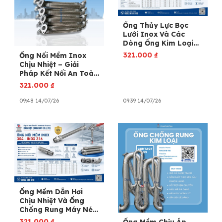
Ống Thủy Lực Bọc
Lưới Inox Và Các
Dòng Ống Kim Loại
Chịu Áp Lực Cao
321.000
₫
Ống Nối Mềm Inox
Chịu Nhiệt – Giải
Pháp Kết Nối An Toàn
Cho Hệ Thống Công
321.000
₫
Nghiệp
09:48 14/07/26
09:39 14/07/26
Ống Mềm Dẫn Hơi
Chịu Nhiệt Và Ống
Chống Rung Máy Nén
Khí
321.000
₫
Ống Mềm Chịu Áp