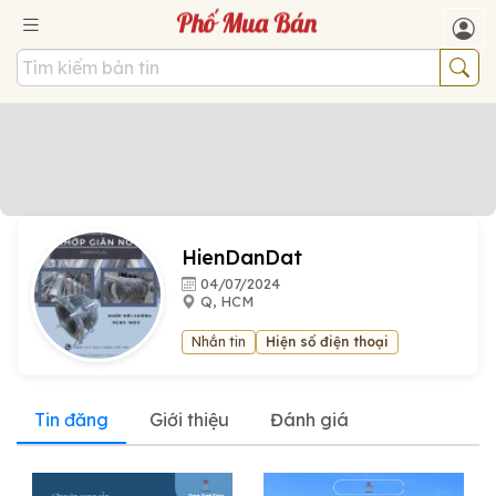
HienDanDat
04/07/2024
Q, HCM
Nhắn tin
Hiện số điện thoại
Tin đăng
Giới thiệu
Đánh giá