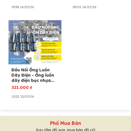
chịu nhiệt
09:36 14/07/26
08:55 14/07/26
Đầu Nối Ống Luồn
Dây Điện - Ống luồn
dây điện bọc nhựa
bọc lưới inox, Đầu nối
321.000
₫
phụ kiện ống
10:22 13/07/26
Phố Mua Bán
Sưu tầm đồ xưa, mua bán đồ cũ!