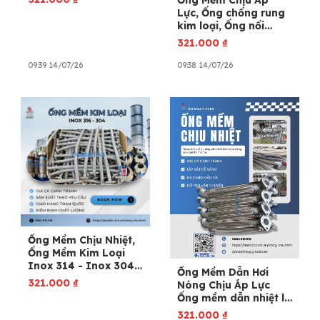
Lực, Ống chống rung
kim loại, Ống nối
mềm kim loại
321.000
₫
09:39 14/07/26
09:38 14/07/26
Ống Mềm Chịu Nhiệt,
Ống Mềm Kim Loại
Inox 314 - Inox 304,
Ống Mềm Dẫn Hơi
Dây mềm inox chịu
321.000
₫
Nóng Chịu Áp Lực
nhiệt
Ống mềm dẫn nhiệt lò
hơi, Dây mềm inox
321.000
₫