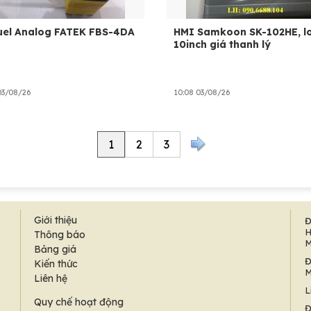
el Analog FATEK FBS-4DA
HMI Samkoon SK-102HE, lo
10inch giá thanh lý
03/08/26
10:08 03/08/26
1
2
3
Giới thiệu
Đ
H
Thông báo
M
Bảng giá
Đ
Kiến thức
M
Liên hệ
L
Quy chế hoạt động
Đ