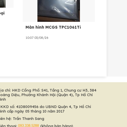
ại
Màn hình MCGS TPC1061Ti
10:07 03/08/26
ịa chỉ: HKD Cổng Phố: S41, Tầng 1, Chung cư H3, 384
oàng Diệu, Phường Khánh Hội (Quận 4), Tp Hồ Chí
inh
KKD số: 41D8009456 do UBND Quận 4, Tp Hồ Chí
inh cấp ngày 05 tháng 10 năm 2017
iên hệ: Trần Thanh Sang
iện thoại:
(không bán hàng)