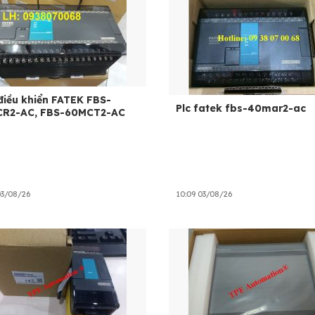
điều khiển FATEK FBS-
Plc fatek fbs-40mar2-ac
R2-AC, FBS-60MCT2-AC
03/08/26
10:09 03/08/26