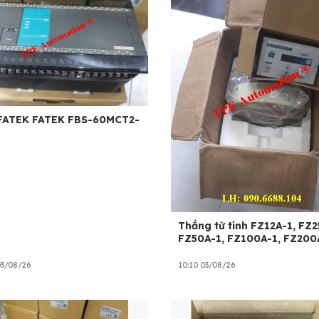
TEK FBS-60MCT2-
Thắng từ tính FZ12A-1, FZ2
FZ50A-1, FZ100A-1, FZ200
03/08/26
10:10 03/08/26