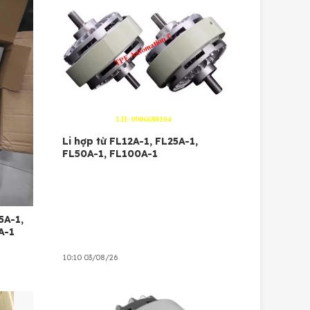
Li hợp từ FL12A-1, FL25A-1,
FL50A-1, FL100A-1
5A-1,
A-1
10:10 03/08/26