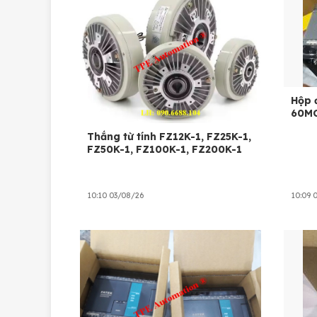
Hộp 
60MC
Thắng từ tính FZ12K-1, FZ25K-1,
FZ50K-1, FZ100K-1, FZ200K-1
10:10 03/08/26
10:09 