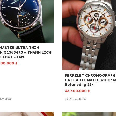
MASTER ULTRA THIN
 Q1368470 – THANH LỊCH
 THỜI GIAN
000.000
₫
PERRELET CHRONOGRAPH
DATE AUTOMATIC A1008A
Rotor vàng 22k
36.800.000
₫
Hôm qua
19:14 05/08/26