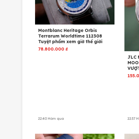
Montblanc Heritage Orbis
Terrarum Worldtime 112308
Tuyệt phẩm xem giờ thế giới
78.800.000
₫
JLC 
MOON
VƯỢT
155.
22:40 Hôm qua
22:37 