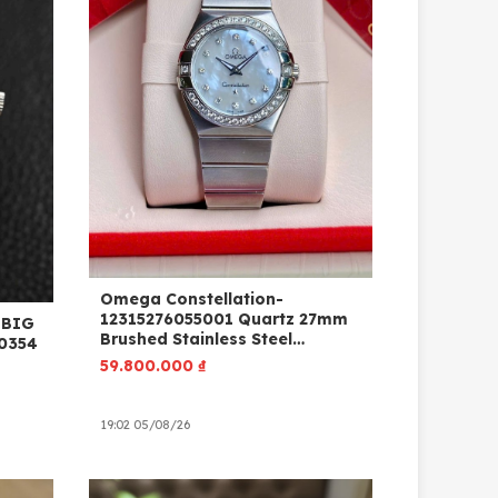
Omega Constellation-
12315276055001 Quartz 27mm
 BIG
Brushed Stainless Steel
0354
Diamond MOP
59.800.000
₫
19:02 05/08/26