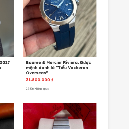
00027
Baume & Mercier Riviera. Được
mệnh danh là "Tiểu Vacheron
Overseas"
31.800.000
₫
22:56 Hôm qua