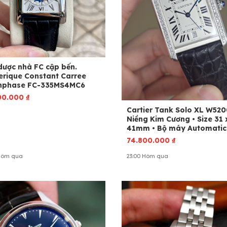
dược nhà FC cập bến.
erique Constant Carree
phase FC-335MS4MC6
00.000
₫
Cartier Tank Solo XL W52
Niềng Kim Cương • Size 31 x
41mm • Bộ máy Automatic
74.800.000
₫
 Hôm qua
23:00 Hôm qua