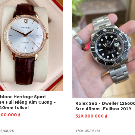
blanc Heritage Spirit
44 Full Niềng Kim Cương -
Rolex Sea - Dweller 126600 
 40mm fullset
Size 43mm -Fullbox 2019
000.000
₫
329.000.000
₫
05/08/26
17:04 05/08/26