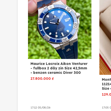
Maurice Lacroix Aikon Venturer
- fullbox 2 dây zin Size 42,5mm
- benzen ceramic Diver 300
27.800.000
₫
Mont
1121
Size
129.
17:12 05/08/26
17:05 