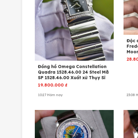
Độc 
Fred
Moon
28.8
Đồng hồ Omega Constellation
Quadra 1528.46.00 24 Steel Mã
SP 1528.46.00 Xuất xứ Thụy Sĩ
19.800.000
₫
10:27 Hôm nay
23:08