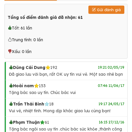
Gửi đánh giá
Tổng số điểm đánh giá đã nhận: 61
Tốt: 61 lần
Trung tính: 0 lần
Xấu: 0 lần
Dũng Cái Dung
192
19:21 02/05/19
Đã giao lưu với bạn, rất OK uy tín vui vẻ. Một sao nhé bạn
Hoài nam
153
07:46 11/06/17
Tặng bác sao uy tín. Chúc bác vui
Trần Thái Bình
18
19:17 24/05/17
Vui vẻ, nhiệt tình. Mong dịp khác giao lưu cùng bạn!
Phạm Thuận
61
16:15 27/12/16
Tặng bác ngôi sao uy tín .chúc bác sức khỏe ,thành công