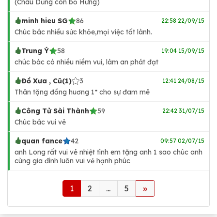
(Cháu Dũng con bố Hưng)
minh hieu SG
86
22:58 22/09/15
Chúc bác nhiều sức khỏe,mọi việc tốt lành.
Trung Ý
58
19:04 15/09/15
chúc bác có nhiều niềm vui, làm an phát đạt
Đồ Xưa , Cũ(1)
3
12:41 24/08/15
Thân tặng đồng huơng 1* cho sự đam mê
Công Tử Sài Thành
59
22:42 31/07/15
Chúc bác vui vẻ
quan fance
42
09:57 02/07/15
anh Long rất vui vẻ nhiệt tình em tặng anh 1 sao chúc anh
cùng gia đình luôn vui vẻ hạnh phúc
1
2
...
5
»