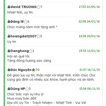
david TRUONG
7
17:53 22/04/16
Nhiệt tình, uy tín.
Đăng lê
6
22:08 24/01/16
Chúc mừng năm mới tặng anh *
hoangdat2007
5
22:58 20/01/16
Uy tin
Danghong
1
23:33 12/01/16
Hội an quê tôi
Tặng đồng hương sao sáng
Đức Nguyên
70
21:57 16/11/15
Đã giao lưu uy tín, thân mật và nhiệt tình. Kính chúc Chú
cùng gia đình có nhiều sức khỏe, hạnh phúc và an lành.
Dũng HP
3
15:58 08/11/15
Chúc bác vạn sự như ý!
Mua may bán đắt!
Địa chỉ Uy Tín - Trách Nhiệm - Nhiệt Tình - Vui Vẻ!