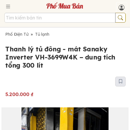
Phố Điện Tử
»
Tủ lạnh
Thanh lý tủ đông - mát Sanaky
Inverter VH-3699W4K – dung tích
tổng 300 lít
5.200.000
₫