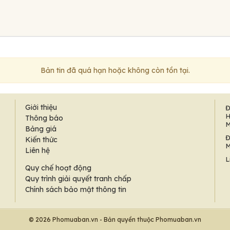
Bản tin đã quá hạn hoặc không còn tồn tại.
Giới thiệu
Đ
H
Thông báo
M
Bảng giá
Đ
Kiến thức
M
Liên hệ
L
Quy chế hoạt động
Quy trình giải quyết tranh chấp
Chính sách bảo mật thông tin
© 2026 Phomuaban.vn - Bản quyền thuộc Phomuaban.vn