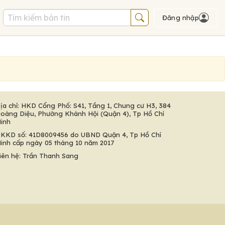
Đăng nhập
ịa chỉ: HKD Cổng Phố: S41, Tầng 1, Chung cư H3, 384
oàng Diệu, Phường Khánh Hội (Quận 4), Tp Hồ Chí
inh
KKD số: 41D8009456 do UBND Quận 4, Tp Hồ Chí
inh cấp ngày 05 tháng 10 năm 2017
iên hệ: Trần Thanh Sang