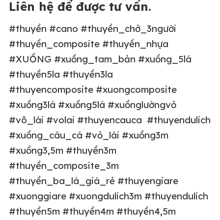
Liên hệ để được tư vấn.
#thuyền #cano #thuyền_chở_3người
#thuyền_composite #thuyền_nhựa
#XUỒNG #xuồng_tam_bản #xuồng_5lá
#thuyền5la #thuyền3la
#thuyencomposite #xuongcomposite
#xuồng3lá #xuồng5lá #xuồnglườngvỏ
#võ_lái #volai #thuyencauca #thuyendulich
#xuồng_câu_cá #vỏ_lái #xuồng3m
#xuồng3,5m #thuyền3m
#thuyền_composite_3m
#thuyền_ba_lá_giá_rẻ #thuyengiare
#xuonggiare #xuongdulich3m #thuyendulich
#thuyền5m #thuyền4m #thuyền4,5m