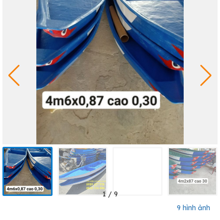
1
/
9
9 hình ảnh