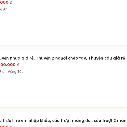
.000
₫
g An
uyền nhựa giá rẻ, Thuyền 2 người chèo tay, Thuyền câu giá rẻ
000.000
₫
Rịa - Vũng Tàu
u trượt trẻ em nhập khẩu, cầu trượt máng đôi, cầu trượt 2 mán