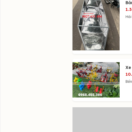
Bá
1.
Hải
Xe
10
Bến