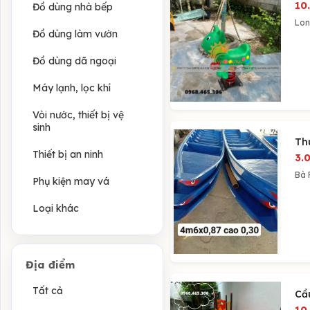
10
Đồ dùng nhà bếp
Lon
Đồ dùng làm vườn
Đồ dùng dã ngoại
Máy lạnh, lọc khí
Vòi nước, thiết bị vệ
sinh
Th
Thiết bị an ninh
3.
Bà 
Phụ kiện may vá
Loại khác
Địa điểm
Tất cả
Cầ