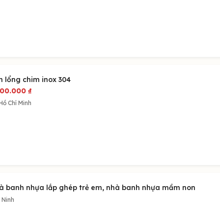
n lổng chim inox 304
600.000
₫
Hồ Chí Minh
à banh nhựa lắp ghép trẻ em, nhà banh nhựa mầm non
 Ninh