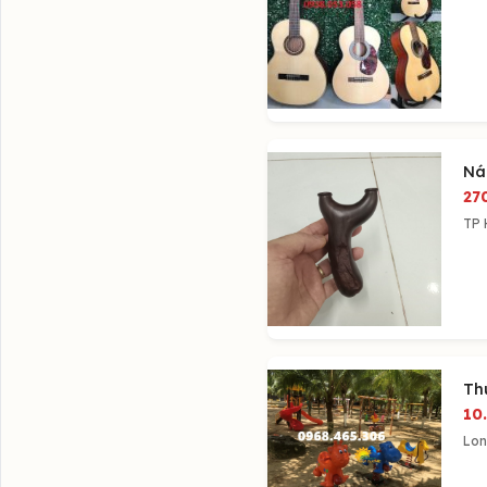
Ná
27
TP 
Th
10
Lon