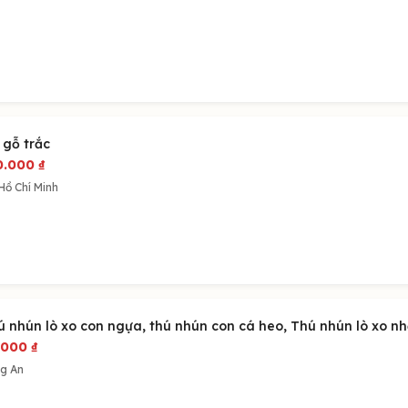
 gỗ trắc
0.000
₫
Hồ Chí Minh
ú nhún lò xo con ngựa, thú nhún con cá heo, Thú nhún lò xo n
.000
₫
g An