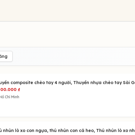
đăng
uyền composite chèo tay 4 người, Thuyền nhựa chèo tay Sài 
800.000
₫
Hồ Chí Minh
ú nhún lò xo con ngựa, thú nhún con cá heo, Thú nhún lò xo n