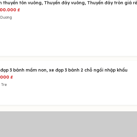
n thuyền tôn vuông, Thuyền đáy vuông, Thuyền đáy tròn giá r
300.000
₫
 Dương
 đạp 3 bánh mầm non, xe đạp 3 bánh 2 chỗ ngồi nhập khẩu
.000
₫
 Tre