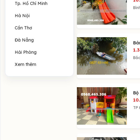
10
Tp. Hồ Chí Minh
Bìn
Hà Nội
Cần Thơ
Đà Nẵng
Bá
1.
Hải Phòng
Bắc
Xem thêm
Bộ 
10
TP 