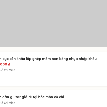
n bục sân khấu lắp ghép mầm non bằng nhựa nhập khẩu
.000
₫
Hồ Chí Minh
 đàn guitar giá rẻ tại hóc môn củ chi
Hồ Chí Minh