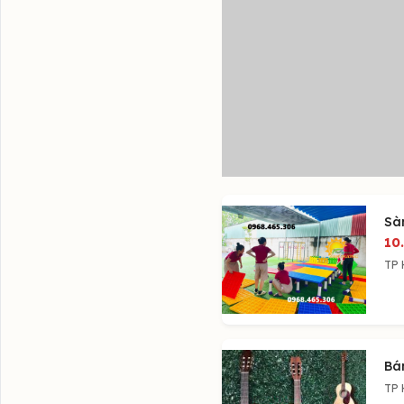
Sà
10
TP 
Bán
TP 