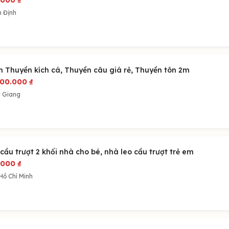
.000
₫
h Định
n Thuyền kích cá, Thuyền câu giá rẻ, Thuyền tôn 2m
300.000
₫
 Giang
cầu trượt 2 khối nhà cho bé, nhà leo cầu trượt trẻ em
.000
₫
Hồ Chí Minh