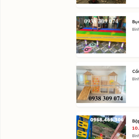
Bụ
Bìn
Cầ
Bìn
Bập
10
Bìn