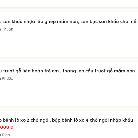
c sân khấu nhựa lắp ghép mầm non, sàn bục sân khấu cho m
h Thuận
u trượt gỗ liên hoàn trẻ em , thang leo cầu trượt gỗ mầm non
h Phước
 bênh lò xo 2 chỗ ngồi, bập bênh lò xo 4 chỗ ngồi nhập khẩu
.000
₫
h Định