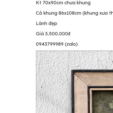
Kt 70x90cm chưa khung
Cả khung 86x108cm (khung xưa th
Lành đẹp
Giá 3.500.000₫
0943799989 (zalo)