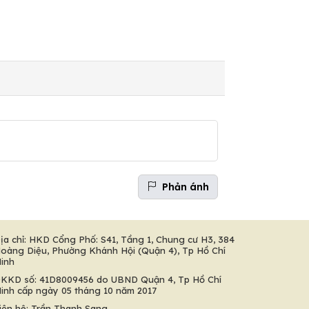
Phản ánh
ịa chỉ: HKD Cổng Phố: S41, Tầng 1, Chung cư H3, 384
oàng Diệu, Phường Khánh Hội (Quận 4), Tp Hồ Chí
inh
KKD số: 41D8009456 do UBND Quận 4, Tp Hồ Chí
inh cấp ngày 05 tháng 10 năm 2017
iên hệ: Trần Thanh Sang