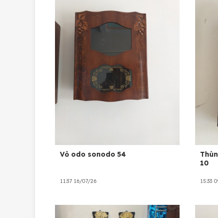
Vỏ odo sonodo 54
Thùn
10
11:37 16/07/26
15:33 0