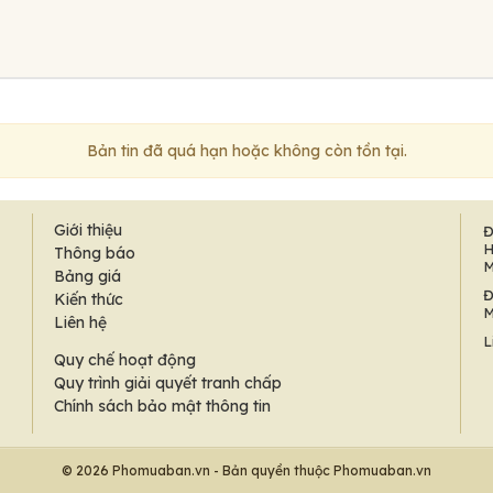
Bản tin đã quá hạn hoặc không còn tồn tại.
Giới thiệu
Đ
H
Thông báo
M
Bảng giá
Đ
Kiến thức
M
Liên hệ
L
Quy chế hoạt động
Quy trình giải quyết tranh chấp
Chính sách bảo mật thông tin
© 2026 Phomuaban.vn - Bản quyền thuộc Phomuaban.vn