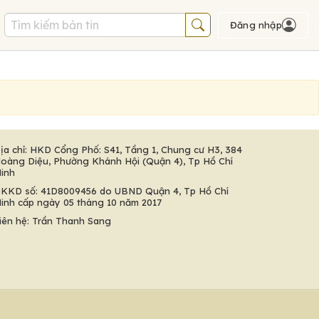
Đăng nhập
ịa chỉ: HKD Cổng Phố: S41, Tầng 1, Chung cư H3, 384
oàng Diệu, Phường Khánh Hội (Quận 4), Tp Hồ Chí
inh
KKD số: 41D8009456 do UBND Quận 4, Tp Hồ Chí
inh cấp ngày 05 tháng 10 năm 2017
iên hệ: Trần Thanh Sang